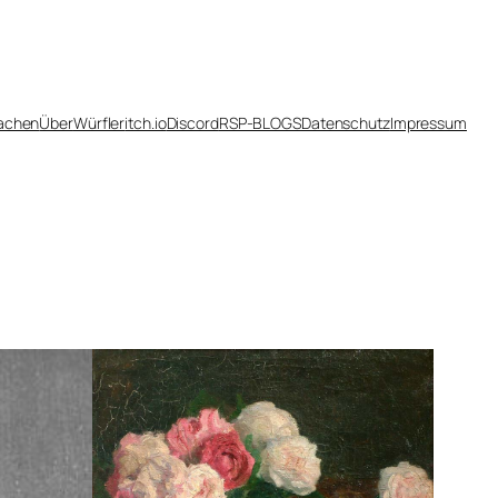
achen
Über
Würfler
itch.io
Discord
RSP-BLOGS
Datenschutz
Impressum