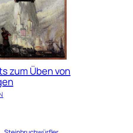
ts zum Üben von
gen
N
Steinbruchwürfler