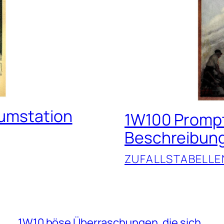
aumstation
1W100 Promp
Beschreibun
ZUFALLSTABELLE
1W10 böse Überraschungen, die sich