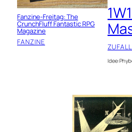
1W1
Fanzine-Freitag: The
Mas
CrunchFluff Fantastic RPG
Magazine
FANZINE
ZUFAL
Idee:Phybe