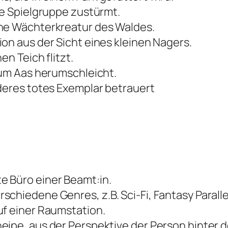
ie Spielgruppe zustürmt.
che Wächterkreatur des Waldes.
on aus der Sicht eines kleinen Nagers.
en Teich flitzt.
 um Aas herumschleicht.
nderes totes Exemplar betrauert
e Büro einer Beamt:in.
chiedene Genres, z.B. Sci-Fi, Fantasy Parall
uf einer Raumstation.
eipe, aus der Perspektive der Person hinter 