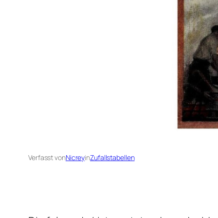
Verfasst von
Nicrey
in
Zufallstabellen