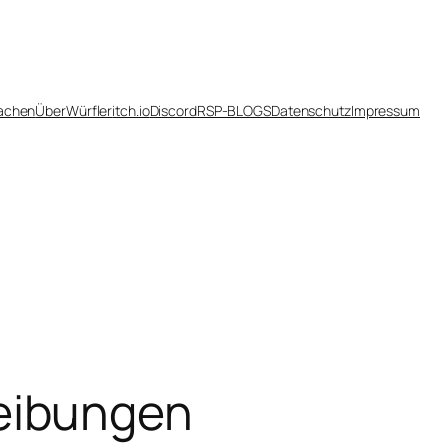
achen
Über
Würfler
itch.io
Discord
RSP-BLOGS
Datenschutz
Impressum
eibungen