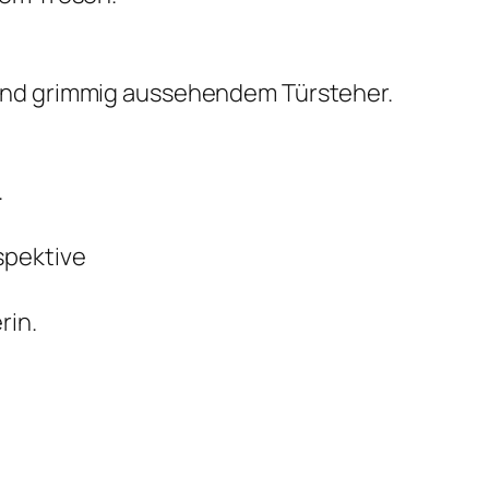
 und grimmig aussehendem Türsteher.
.
spektive
rin.