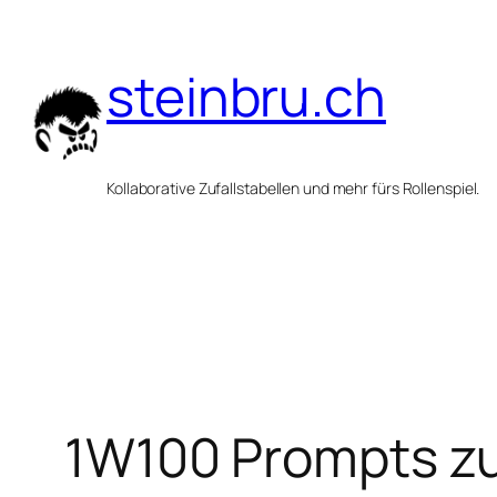
Zum
Inhalt
steinbru.ch
springen
Kollaborative Zufallstabellen und mehr fürs Rollenspiel.
1W100 Prompts z