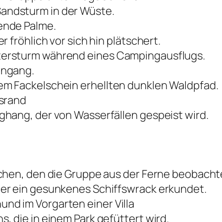
andsturm in der Wüste.
ende Palme.
 fröhlich vor sich hin plätschert.
ersturm während eines Campingausflugs.
ingang.
m Fackelschein erhellten dunklen Waldpfad.
ssrand
hang, der von Wasserfällen gespeist wird.
chen, den die Gruppe aus der Ferne beobacht
er ein gesunkenes Schiffswrack erkundet.
d im Vorgarten einer Villa
, die in einem Park gefüttert wird.