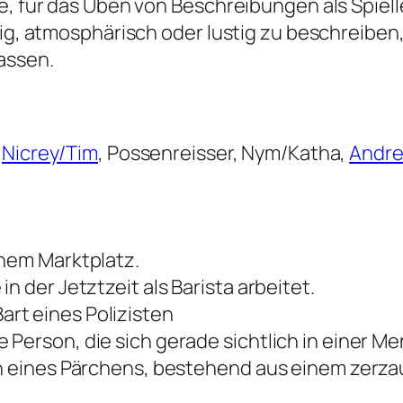
dee, für das Üben von Beschreibungen als Spi
tig, atmosphärisch oder lustig zu beschreiben,
assen.
,
Nicrey/Tim
, Possenreisser, Nym/Katha,
Andre
inem Marktplatz.
n der Jetztzeit als Barista arbeitet.
rt eines Polizisten
 Person, die sich gerade sichtlich in einer 
ion eines Pärchens, bestehend aus einem zerz