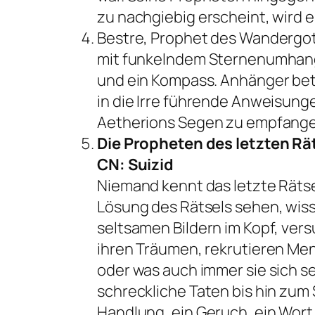
zu nachgiebig erscheint, wird 
Bestre, Prophet des Wandergott
mit funkelndem Sternenumhang 
und ein Kompass. Anhänger bet
in die Irre führende Anweisung
Aetherions Segen zu empfangen
Die Propheten des letzten Rä
CN: Suizid
Niemand kennt das letzte Rätse
Lösung des Rätsels sehen, wiss
seltsamen Bildern im Kopf, ver
ihren Träumen, rekrutieren Me
oder was auch immer sie sich s
schreckliche Taten bis hin zum 
Handlung, ein Geruch, ein Wort