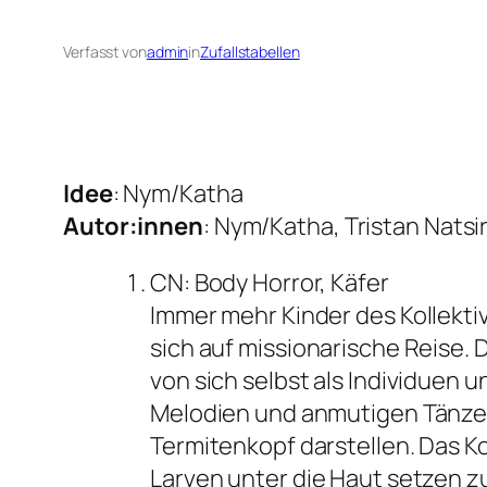
Verfasst von
admin
in
Zufallstabellen
Idee
: Nym/Katha
Autor:innen
: Nym/Katha, Tristan Natsi
CN: Body Horror, Käfer
Immer mehr Kinder des Kollekt
sich auf missionarische Reise.
von sich selbst als Individuen 
Melodien und anmutigen Tänzen 
Termitenkopf darstellen. Das Koll
Larven unter die Haut setzen zu