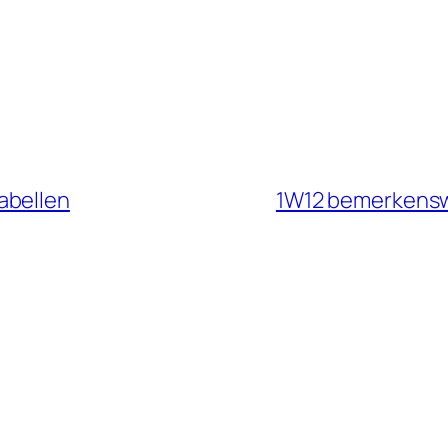
abellen
1W12 bemerkensw