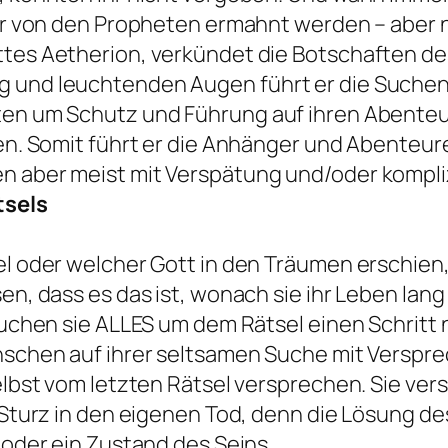
er von den Propheten ermahnt werden – aber nu
es Aetherion, verkündet die Botschaften des
und leuchtenden Augen führt er die Suchend
en um Schutz und Führung auf ihren Abenteu
en. Somit führt er die Anhänger und Abenteure
 aber meist mit Verspätung und/oder kompli
tsels
l oder welcher Gott in den Träumen erschien, 
en, dass es das ist, wonach sie ihr Leben lan
suchen sie ALLES um dem Rätsel einen Schritt
nschen auf ihrer seltsamen Suche mit Versp
elbst vom letzten Rätsel versprechen. Sie v
Sturz in den eigenen Tod, denn die Lösung des
 oder ein Zustand des Seins.