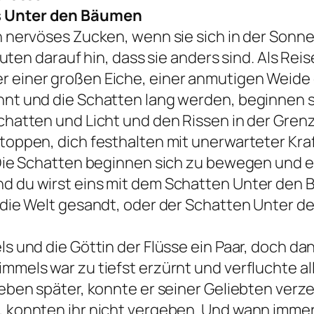
s Unter den Bäumen
n nervöses Zucken, wenn sie sich in der Sonn
deuten darauf hin, dass sie anders sind. Als Re
 einer großen Eiche, einer anmutigen Weide
nt und die Schatten lang werden, beginnen si
chatten und Licht und den Rissen in der Gre
toppen, dich festhalten mit unerwarteter Kraf
nDie Schatten beginnen sich zu bewegen und e
 du wirst eins mit dem Schatten Unter den Bä
 die Welt gesandt, oder der Schatten Unter de
 und die Göttin der Flüsse ein Paar, doch dann
mmels war zu tiefst erzürnt und verfluchte al
eben später, konnte er seiner Geliebten verze
 konnten ihr nicht vergeben. Und wann immer