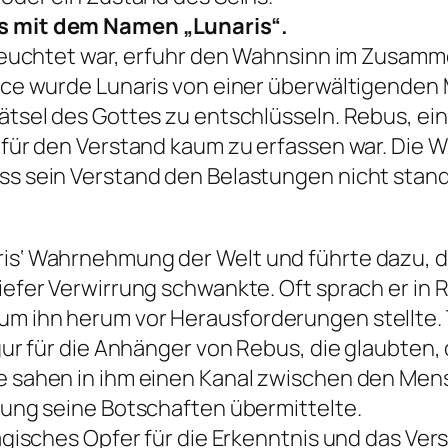
s mit dem Namen „Lunaris“.
erleuchtet war, erfuhr den Wahnsinn im Zusam
nce wurde Lunaris von einer überwältigenden
ätsel des Gottes zu entschlüsseln. Rebus, ein
für den Verstand kaum zu erfassen war. Die Wa
ss sein Verstand den Belastungen nicht stan
ris‘ Wahrnehmung der Welt und führte dazu,
iefer Verwirrung schwankte. Oft sprach er in
m ihn herum vor Herausforderungen stellte. T
gur für die Anhänger von Rebus, die glaubten, 
e sahen in ihm einen Kanal zwischen den Men
lung seine Botschaften übermittelte.
ragisches Opfer für die Erkenntnis und das Ve