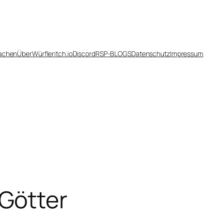
achen
Über
Würfler
itch.io
Discord
RSP-BLOGS
Datenschutz
Impressum
Götter