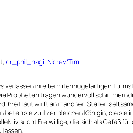
rt,
dr_phil_nagi
,
Nicrey/Tim
ivs verlassen ihre termitenhügelartigen Turm
 Die Propheten tragen wundervoll schimmernd
und ihre Haut wirft an manchen Stellen seltsam
beten sie zu ihrer bleichen Königin, die sie 
ektiv sucht Freiwillige, die sich als Gefäß für
 lassen.