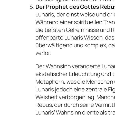
Der Prophet des Gottes Rebu
Lunaris, der einst weise und 
Während einer spirituellen Tra
die tiefsten Geheimnisse und R
offenbarte Lunaris Wissen, das 
überwältigend und komplex, da
verlor.
Der Wahnsinn veränderte Luna
ekstatischer Erleuchtung und t
Metaphern, was die Menschen u
Lunaris jedoch eine zentrale Fi
Weisheit verborgen lag. Manch
Rebus, der durch seine Vermitt
Lunaris‘ Wahnsinn diente als t