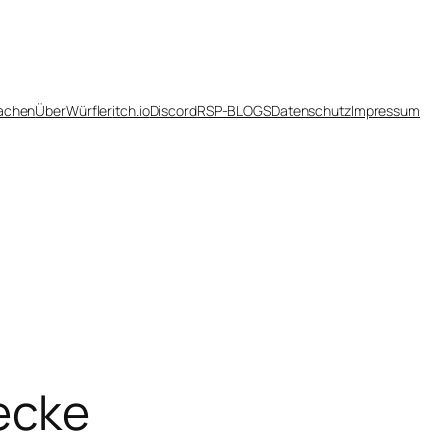
achen
Über
Würfler
itch.io
Discord
RSP-BLOGS
Datenschutz
Impressum
ecke