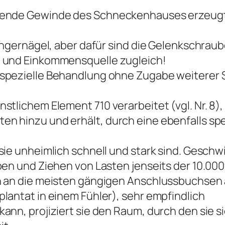
hende Gewinde des Schneckenhauses erzeugt
ingernägel, aber dafür sind die Gelenkschraub
t und Einkommensquelle zugleich!
spezielle Behandlung ohne Zugabe weiterer 
stlichem Element 710 verarbeitet (vgl. Nr. 8)
n hinzu und erhält, durch eine ebenfalls sp
sie unheimlich schnell und stark sind. Geschw
ben und Ziehen von Lasten jenseits der 10.00
ch an die meisten gängigen Anschlussbuchsen
lantat in einem Fühler), sehr empfindlich
nn, projiziert sie den Raum, durch den sie sic