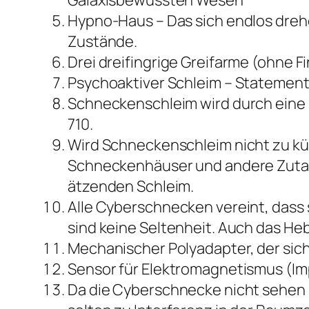
Hypno-Haus – Das sich endlos dre
Zustände.
Drei dreifingrige Greifarme (ohne F
Psychoaktiver Schleim – Statemen
Schneckenschleim wird durch eine 
710.
Wird Schneckenschleim nicht zu kün
Schneckenhäuser und andere Zutate
ätzenden Schleim.
Alle Cyberschnecken vereint, dass 
sind keine Seltenheit. Auch das He
Mechanischer Polyadapter, der si
Sensor für Elektromagnetismus (Imp
Da die Cyberschnecke nicht sehen ka