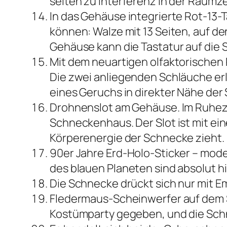
selten zu Interferenz in der Raumze
In das Gehäuse integrierte Rot-13-
können: Walze mit 13 Seiten, auf de
Gehäuse kann die Tastatur auf die
Mit dem neuartigen olfaktorischen P
Die zwei anliegenden Schläuche er
eines Geruchs in direkter Nähe der
Drohnenslot am Gehäuse. Im Ruhezu
Schneckenhaus. Der Slot ist mit ei
Körperenergie der Schnecke zieht.
90er Jahre Erd-Holo-Sticker – mod
des blauen Planeten sind absolut hi
Die Schnecke drückt sich nur mit E
Fledermaus-Scheinwerfer auf dem Sc
Kostümparty gegeben, und die Sch