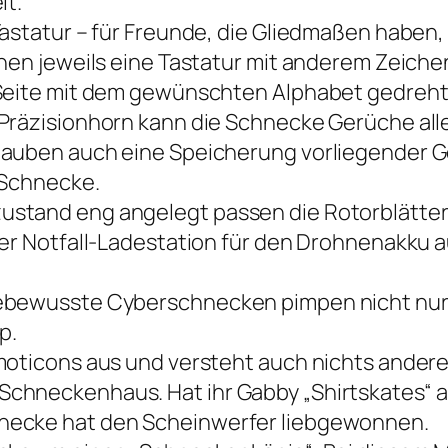
it.
Tastatur – für Freunde, die Gliedmaßen haben,
nen jeweils eine Tastatur mit anderem Zeichen
 Seite mit dem gewünschten Alphabet gedreh
räzisionhorn kann die Schnecke Gerüche aller A
lauben auch eine Speicherung vorliegender G
 Schnecke.
stand eng angelegt passen die Rotorblätter
ner Notfall-Ladestation für den Drohnenakku a
ebewusste Cyberschnecken pimpen nicht nur ih
p.
moticons aus und versteht auch nichts andere
hneckenhaus. Hat ihr Gabby „Shirtskates“ als
necke hat den Scheinwerfer liebgewonnen.