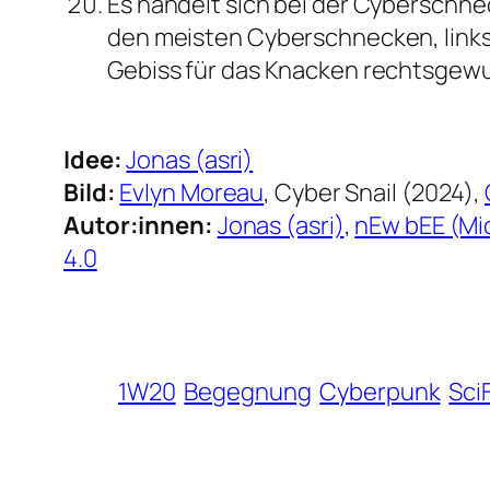
Es handelt sich bei der Cyberschne
den meisten Cyberschnecken, linksg
Gebiss für das Knacken rechtsgew
Idee:
Jonas (asri)
Bild:
Evlyn Moreau
, Cyber Snail (2024),
Autor:innen:
Jonas (asri)
,
nEw bEE (Mi
4.0
1W20
Begegnung
Cyberpunk
SciF