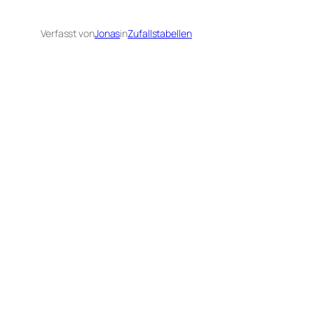
Verfasst von
Jonas
in
Zufallstabellen