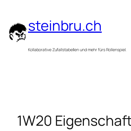
Zum
Inhalt
steinbru.ch
springen
Kollaborative Zufallstabellen und mehr fürs Rollenspiel.
1W20 Eigenschaf