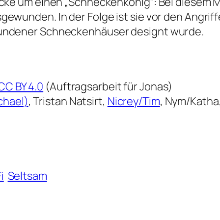
cke um einen „Schneckenkönig“: Bei diesem Mo
ewunden. In der Folge ist sie vor den Angri
undener Schneckenhäuser designt wurde.
CC BY 4.0
(Auftragsarbeit für Jonas)
chael)
, Tristan Natsirt,
Nicrey/Tim
, Nym/Katha,
i
Seltsam