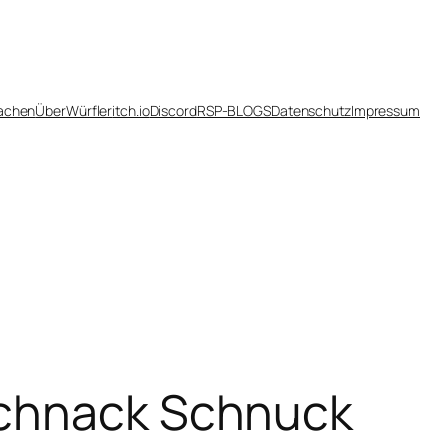
achen
Über
Würfler
itch.io
Discord
RSP-BLOGS
Datenschutz
Impressum
Schnack Schnuck