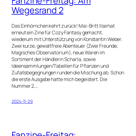
Fanzine-Freitag: Am
Wegesrand 2
Das Einhörnchen kehrt zurück! Mai-Britt Ilse hat
erneut ein Zine für Cozy Fantasy gemacht,
wiederum mit Unterstützung von Konstantin Weber.
Zwei kurze, gewaltfreie Abenteuer (Zwei Freunde,
Magisches Observatorium), neue Waren im
Sortiment der Händlerin Scharla, sowie
Ideensammlungen/Tabellen für Pflanzen und
Zufallsbegegnungen runden die Mischung ab. Schon
die erste Ausgabe hatte mich begeistert. Die
Nummer 2,…
2024-11-29
Fanzine-Freitag: