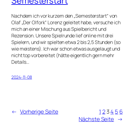
Semesterstart
Nachdem ich vor kurzem den „Semesterstart“ von
Olaf „Der Olfork“ Lorenz geleitet habe, versuche ich
mich an einer Mischung aus Spielbericht und
Rezension. Unsere Spielrunde lief online mit drei
Spielern, und wir spielten etwa 2 bis 2,5 Stunden (so
wie meistens). Ich war schon etwas ausgelaugt und
nicht top vorbereitet (hätte eigentlich gern mehr
Details…
2024-11-08
←
Vorherige Seite
1
2
3
4
5
6
Nächste Seite
→