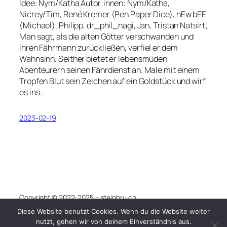
Idee: Nym/Katha Autor:innen: Nym/Katha,
Nicrey/Tim, René Kremer (Pen Paper Dice), nEw bEE
(Michael), Philipp, dr_phil_nagi, Jan, Tristan Natsirt;
Man sagt, als die alten Götter verschwanden und
ihren Fährmann zurückließen, verfiel er dem
Wahnsinn. Seither bietet er lebensmüden
Abenteurern seinen Fährdienst an. Male mit einem
Tropfen Blut sein Zeichen auf ein Goldstück und wirf
es ins…
2023-02-19
Copyright © 2022-2025 – steinbru.ch
Diese Website benutzt Cookies. Wenn du die Website weiter
Gestaltet mit
WordPress
nutzt, gehen wir von deinem Einverständnis aus.