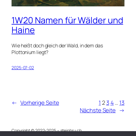
1W20 Namen für Wälder und
Haine
Wie heißt doch gleich der Wald, in dem das
Plottonium liegt?
2025-07-02
←
Vorherige Seite
1
2
3
4
…
13
Nächste Seite
→
Copyright © 2022-2025 – steinbru.ch