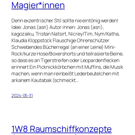
Magier*innen
Denn exzentrischer Stil sollte nie eintönig werden!
Idee: Jonas (asri) Autor:innen: Jonas (asri),
kagozaiku, Tristan Natsirt, Nicrey/Tim, Nym/Katha,
Klaudia Kloppstock Flauschige Ohrenschützer
Schwebendes Bücherregal (an einer Leine) Mini-
Rock/kurze Hose/Boxershorts und teilrasierte Beine,
so dass es an Tigerstreifen oder Leopardenflecken
erinnert Ein Picknickkörbchen mit Muffins, die Musik
machen, wenn man reinbeißt Lederbeutelchen mit
arkanem Kautabak (schmeckt…
2024-05-31
1W8 Raumschiffkonzepte