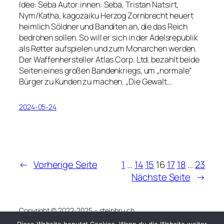
Idee: Seba Autor:innen: Seba, Tristan Natsirt,
Nym/Katha, kagozaiku Herzog Zornbrecht heuert
heimlich Söldner und Banditen an, die das Reich
bedrohen sollen. So will er sich in der Adelsrepublik
als Retter aufspielen und zum Monarchen werden.
Der Waffenhersteller Atlas Corp. Ltd. bezahlt beide
Seiten eines großen Bandenkriegs, um „normale“
Bürger zu Kunden zu machen. „Die Gewalt…
2024-05-24
←
Vorherige Seite
1
…
14
15
16
17
18
…
23
Nächste Seite
→
Copyright © 2022-2025 – steinbru.ch