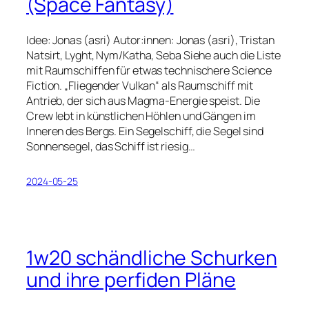
(Space Fantasy)
Idee: Jonas (asri) Autor:innen: Jonas (asri), Tristan
Natsirt, Lyght, Nym/Katha, Seba Siehe auch die Liste
mit Raumschiffen für etwas technischere Science
Fiction. „Fliegender Vulkan“ als Raumschiff mit
Antrieb, der sich aus Magma-Energie speist. Die
Crew lebt in künstlichen Höhlen und Gängen im
Inneren des Bergs. Ein Segelschiff, die Segel sind
Sonnensegel, das Schiff ist riesig…
2024-05-25
1w20 schändliche Schurken
und ihre perfiden Pläne